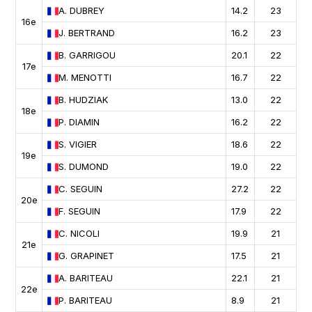
A.
DUBREY
14.2
23
16e
J.
BERTRAND
16.2
23
B.
GARRIGOU
20.1
22
17e
M.
MENOTTI
16.7
22
B.
HUDZIAK
13.0
22
18e
P.
DIAMIN
16.2
22
S.
VIGIER
18.6
22
19e
S.
DUMOND
19.0
22
C.
SEGUIN
27.2
22
20e
F.
SEGUIN
17.9
22
C.
NICOLI
19.9
21
21e
G.
GRAPINET
17.5
21
A.
BARITEAU
22.1
21
22e
P.
BARITEAU
8.9
21