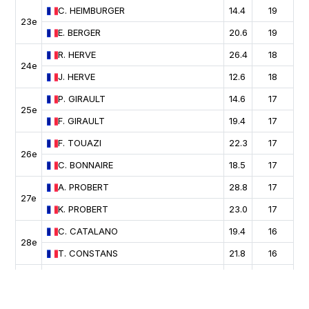
C.
HEIMBURGER
14.4
19
23e
E.
BERGER
20.6
19
R.
HERVE
26.4
18
24e
J.
HERVE
12.6
18
P.
GIRAULT
14.6
17
25e
F.
GIRAULT
19.4
17
F.
TOUAZI
22.3
17
26e
C.
BONNAIRE
18.5
17
A.
PROBERT
28.8
17
27e
K.
PROBERT
23.0
17
C.
CATALANO
19.4
16
28e
T.
CONSTANS
21.8
16
H.
PALASZ
29.0
16
29e
A.
PALASZ
16.4
16