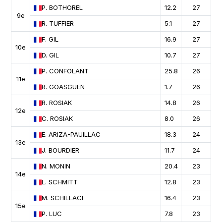
P.
BOTHOREL
12.2
27
9e
R.
TUFFIER
5.1
27
F.
GIL
16.9
27
10e
D.
GIL
10.7
27
P.
CONFOLANT
25.8
26
11e
R.
GOASGUEN
1.7
26
R.
ROSIAK
14.8
26
12e
C.
ROSIAK
8.0
26
E.
ARIZA-PAUILLAC
18.3
24
13e
J.
BOURDIER
11.7
24
N.
MONIN
20.4
23
14e
L.
SCHMITT
12.8
23
M.
SCHILLACI
16.4
23
15e
P.
LUC
7.8
23