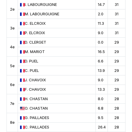
I.
LABOURGUIGNE
14.7
31
2e
M.
LABOURGUIGNE
2.0
31
C.
ELCROIX
11.3
31
3e
P.
ELCROIX
9.0
31
D.
CLERGET
0.0
29
4e
M.
MARIOT
16.5
29
D.
PUEL
6.6
29
5e
C.
PUEL
13.9
29
J.
CHAVOIX
9.0
29
6e
F.
CHAVOIX
13.3
29
H.
CHASTAN
8.0
28
7e
O.
CHASTAN
6.8
28
G.
PAILLADES
9.5
28
8e
C.
PAILLADES
26.4
28